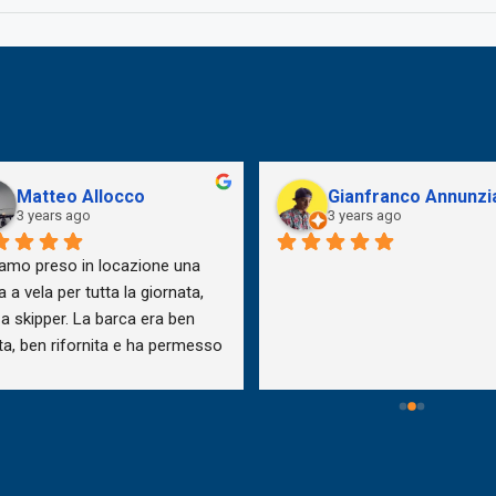
Matteo Allocco
Gianfranco Annunzi
3 years ago
3 years ago
amo preso in locazione una 
 a vela per tutta la giornata, 
a skipper. La barca era ben 
ta, ben rifornita e ha permesso 
vertirci con le vele! Lo staff è 
 cordiale, accogliente e 
uroso. Esperienza da ripetere!