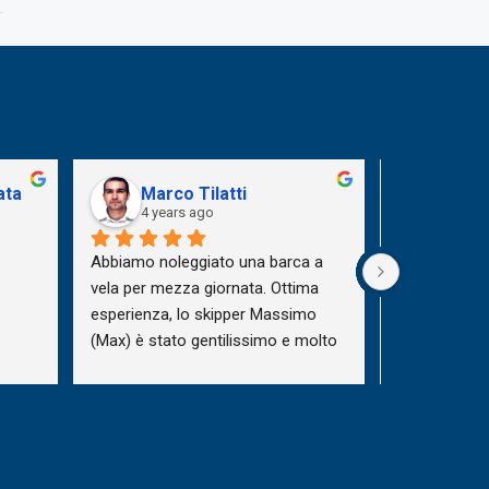
ata
Marco Tilatti
AsdN
4 years ago
4 year
Abbiamo noleggiato una barca a 
Esperienza p
vela per mezza giornata. Ottima 
usciti con i 
esperienza, lo skipper Massimo 
splendide op
(Max) è stato gentilissimo e molto 
gentilissimo e
disponibile, i bambini lo hanno 
titolare ci ha 
adorato. Prezzo conveniente e 
prova su tutt
ottima la bottiglia di vino regalata. 
splendida gio
Consigliato.
l’aperitivo la
al porto!! Se