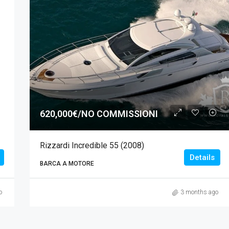
620,000€/NO COMMISSIONI
Rizzardi Incredible 55 (2008)
Details
BARCA A MOTORE
o
3 months ago