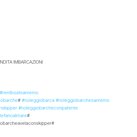
ENDITA IMBARCAZIONI
#rentboatsanremo
iobarche
#
#noleggiobarca
#noleggiobarchesanremo
nskipper
#noleggiobarcheconpatente
tefanoalmare
#
iobarcheavelaconskipper#