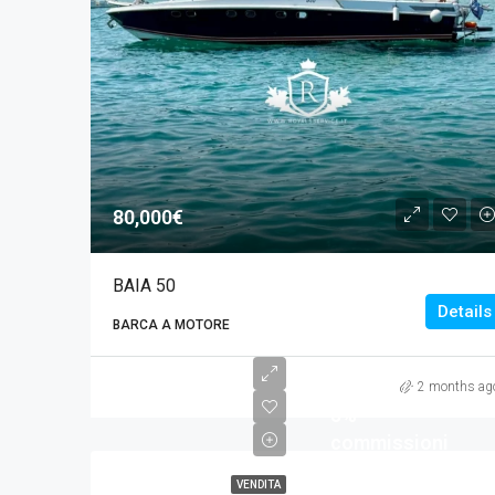
80,000€
BAIA 50
Details
BARCA A MOTORE
60,000€/+
2 months ag
5%
commissioni
VENDITA