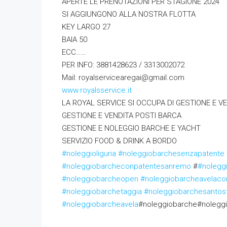
APERTE LE PRENOTAZIONI PER STAGIONE 2024
SI AGGIUNGONO ALLA NOSTRA FLOTTA
KEY LARGO 27
BAIA 50
ECC……
PER INFO: 3881428623 / 3313002072
Mail: royalservicearegai@gmail.com
www.royalsservice.it
LA ROYAL SERVICE SI OCCUPA DI GESTIONE E V
GESTIONE E VENDITA POSTI BARCA
GESTIONE E NOLEGGIO BARCHE E YACHT
SERVIZIO FOOD & DRINK A BORDO
#noleggioliguria
#noleggiobarchesenzapatente
#noleggiobarcheconpatentesanremo
#
#nolegg
#noleggiobarcheopen
#noleggiobarcheavelaco
#noleggiobarchetaggia
#noleggiobarchesantos
#noleggiobarcheavela
#noleggiobarche#nolegg